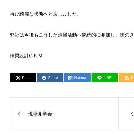
再び綺麗な状態へと戻しました。
弊社は今後もこうした清掃活動へ継続的に参加し、街の
橋梁設計G K.M
Post
Share
Hatena
LINE
R
現場見学会