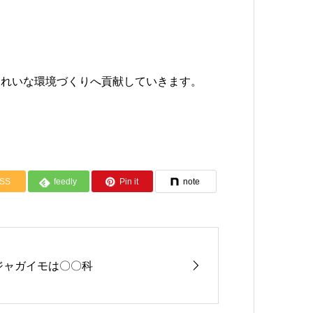
きれいな環境づくりへ貢献していきます。
SS
feedly
Pin it
note
ジャガイモは〇〇科